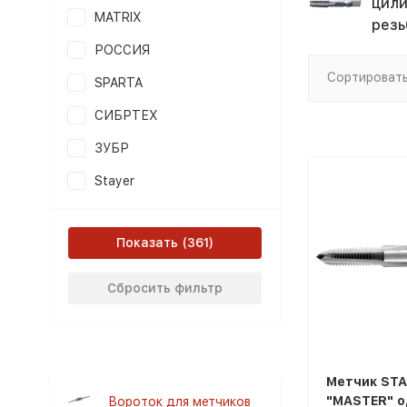
цили
MATRIX
резь
РОССИЯ
Сортировать
SPARTA
СИБРТЕХ
ЗУБР
Stayer
Показать
Сбросить фильтр
Метчик STA
"MASTER" о
Вороток для метчиков