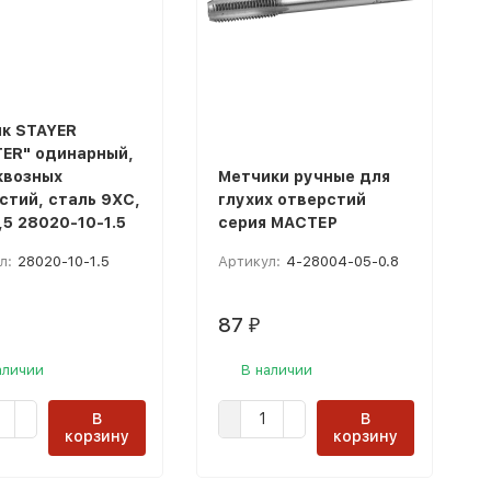
к STAYER
ER" одинарный,
квозных
Метчики ручные для
стий, сталь 9ХС,
глухих отверстий
,5 28020-10-1.5
серия МАСТЕР
л:
28020-10-1.5
Артикул:
4-28004-05-0.8
87
₽
аличии
В наличии
В
В
корзину
корзину