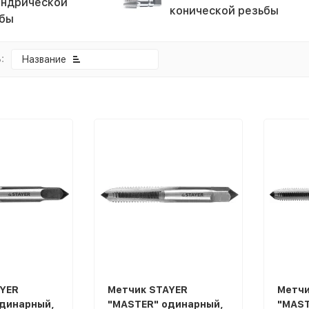
ндрической
конической резьбы
бы
:
Название
покупателей
YER
Метчик STAYER
Метчи
динарный,
"MASTER" одинарный,
"MAST