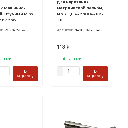
для нарезания
к Машинно-
метрической резьбы,
й штучный M 5x
М6 x 1,0 4-28004-06-
ост 3266
1.0
л:
2620-24593
Артикул:
4-28004-06-1.0
113
₽
аличии
В наличии
В
В
корзину
корзину