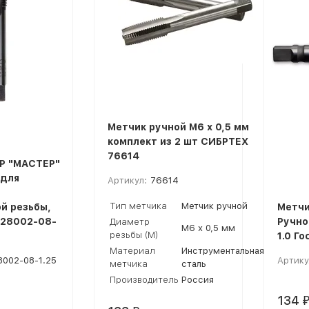
Метчик ручной М6 х 0,5 мм
комплект из 2 шт СИБРТЕХ
76614
Р "МАСТЕР"
 для
Артикул:
76614
Тип метчика
Метчик ручной
й резьбы,
Метчи
4-28002-08-
Ручно
Диаметр
М6 х 0,5 мм
резьбы (М)
1.0 Го
Материал
Инструментальная
8002-08-1.25
Артику
метчика
сталь
Производитель
Россия
134