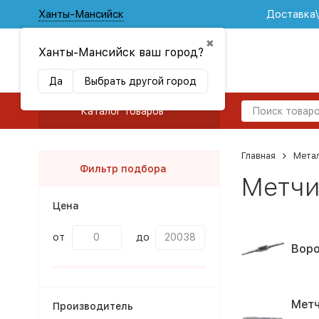
Ханты-Мансийск
Доставка
✖
Ханты-Мансийск ваш город?
Да
Выбрать другой город
Каталог товаров
Главная
Мета
Фильтр подбора
Метчи
Цена
от
до
Воро
Метч
Производитель