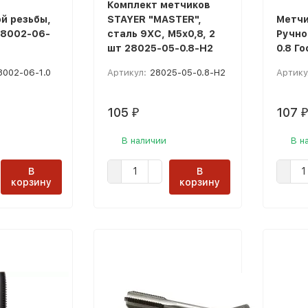
Комплект метчиков
й резьбы,
STAYER "MASTER",
Метчи
28002-06-
сталь 9ХС, М5х0,8, 2
Ручно
шт 28025-05-0.8-H2
0.8 Г
8002-06-1.0
Артикул:
28025-05-0.8-H2
Артику
105
107
₽
₽
В наличии
В н
В
В
корзину
корзину