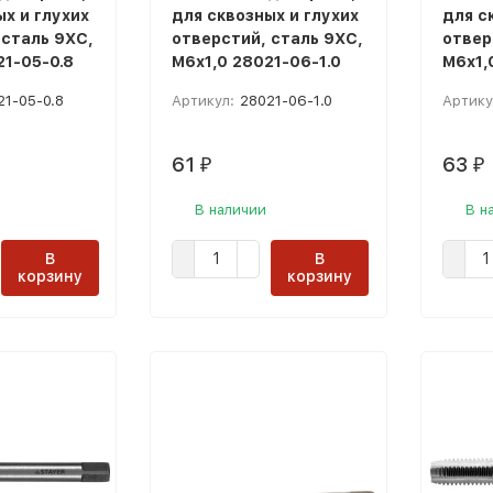
х и глухих
для сквозных и глухих
для с
 сталь 9ХС,
отверстий, сталь 9ХС,
отвер
21-05-0.8
М6х1,0 28021-06-1.0
М6х1,
21-05-0.8
Артикул:
28021-06-1.0
Артику
61
63
₽
₽
В наличии
В н
В
В
корзину
корзину