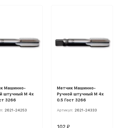
к Машинно-
Метчик Машинно-
й штучный M 4x
Ручной штучный M 4x
ост 3266
0.5 Гост 3266
л:
2621-24253
Артикул:
2621-24333
102
₽