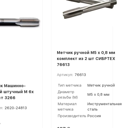
Метчик ручной М5 х 0,8 мм
комплект из 2 шт СИБРТЕХ
76613
Артикул:
76613
Тип метчика
Метчик ручной
к Машинно-
й штучный M 6x
Диаметр
М5 х 0,8 мм
резьбы (М)
ст 3266
Материал
Инструментальная
л:
2620-24813
метчика
сталь
Производитель
Россия
₽