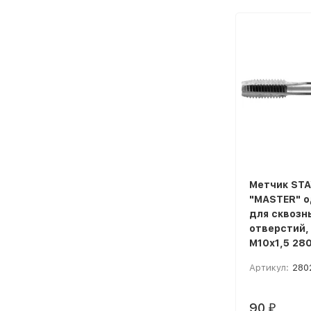
Метчик STA
"MASTER" о
для сквозны
отверстий,
М10х1,5 280
Артикул:
280
90
₽