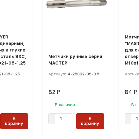
YER
Метчи
динарный,
"MAST
х и глухих
для с
 сталь 9ХС,
Метчики ручные серия
отвер
021-08-1.25
МАСТЕР
М10х1
21-08-1.25
Артикул:
4-28002-05-0.8
Артику
82
84
₽
₽
В наличии
В н
В
В
корзину
корзину