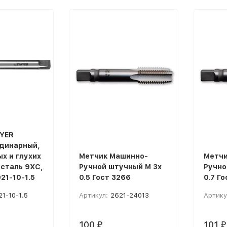
YER
динарный,
х и глухих
Метчик Машинно-
Метчи
 сталь 9ХС,
Ручной штучный M 3x
Ручно
21-10-1.5
0.5 Гост 3266
0.7 Г
21-10-1.5
Артикул:
2621-24013
Артику
100
101
₽
₽