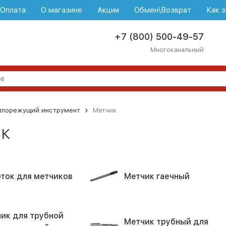
\Оплата
О магазине
Акции
Обмен\Возврат
Как з
+7 (800) 500-49-57
Многоканальный
ллорежущий инструмент
Метчик
к
ток для метчиков
Метчик гаечный
ик для трубной
Метчик трубный для