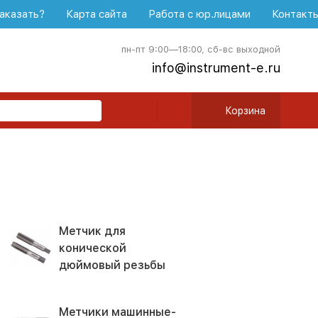
аказать?
Карта сайта
Работа с юр.лицами
Контакт
пн-пт 9:00—18:00, сб-вс выходной
info@instrument-e.ru
Корзина
Метчик для
конической
дюймовый резьбы
Метчики машинные-