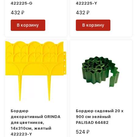
422225-G
422225-Y
432
432
₽
₽
В корзину
В корзину
Бордюр
Бордюр садовый 20 х
декоративный GRINDA
900 см зелёный
для цветников,
PALISAD 64482
14х310см, желтый
524
₽
422223-Y