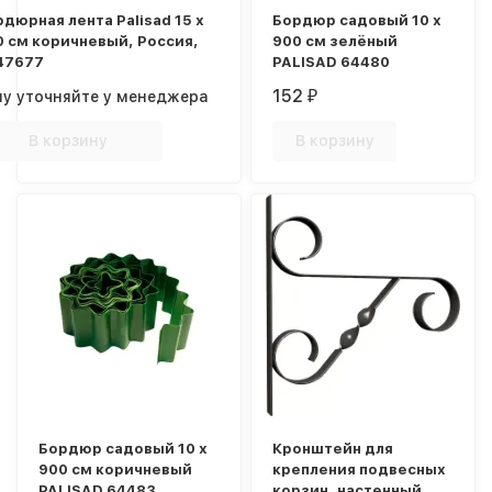
дюрная лента Palisad 15 х
Бордюр садовый 10 х
0 см коричневый, Россия,
900 см зелёный
47677
PALISAD 64480
152
ну уточняйте у менеджера
₽
В корзину
В корзину
Бордюр садовый 10 х
Кронштейн для
900 см коричневый
крепления подвесных
PALISAD 64483
корзин, настенный