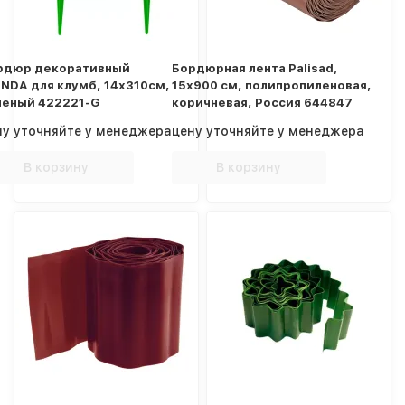
рдюр декоративный
Бордюрная лента Palisad,
INDA для клумб, 14х310см,
15х900 см, полипропиленовая,
леный 422221-G
коричневая, Россия 644847
ну уточняйте у менеджера
цену уточняйте у менеджера
В корзину
В корзину