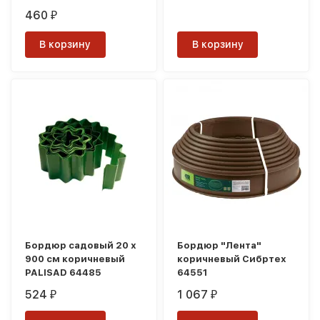
460
₽
В корзину
В корзину
Бордюр садовый 20 х
Бордюр "Лента"
900 см коричневый
коричневый Сибртех
PALISAD 64485
64551
524
1 067
₽
₽