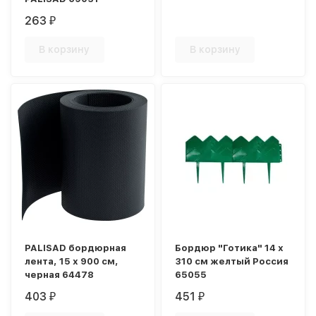
263
₽
В корзину
В корзину
PALISAD бордюрная
Бордюр "Готика" 14 х
лента, 15 х 900 см,
310 см желтый Россия
черная 64478
65055
403
451
₽
₽