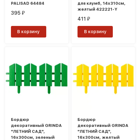
PALISAD 64484
для клумб, 14х310см,
желтый 422221-Y
395
₽
411
₽
В корзину
В корзину
Бордюр
Бордюр
декоративный GRINDA
декоративный GRINDA
"ЛЕТНИЙ САД",
"ЛЕТНИЙ САД",
16х300см, зеленый
16х300см, желтый