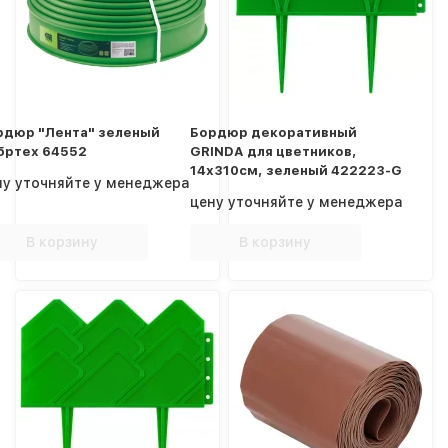
рдюр "Лента" зеленый
Бордюр декоративный
бртех 64552
GRINDA для цветников,
14х310см, зеленый 422223-G
ну уточняйте у менеджера
цену уточняйте у менеджера
В корзину
В корзину