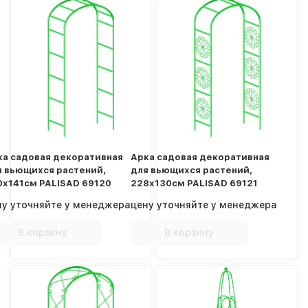
ка садовая декоративная
Арка садовая декоративная
я вьющихся растений,
для вьющихся растений,
0х141см PALISAD 69120
228х130см PALISAD 69121
ну уточняйте у менеджера
цену уточняйте у менеджера
В корзину
В корзину