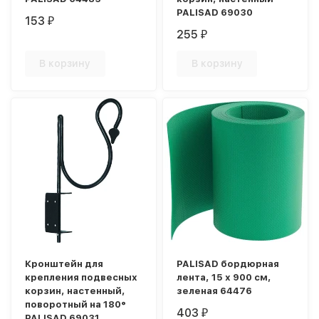
PALISAD 69030
153
₽
255
₽
В корзину
В корзину
Кронштейн для
PALISAD бордюрная
крепления подвесных
лента, 15 х 900 см,
корзин, настенный,
зеленая 64476
поворотный на 180°
403
₽
PALISAD 69031