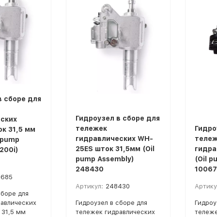
в сборе для
Гидроузел в сборе для
ских
тележек
Гидро
к 31,5 мм
гидравлических WH-
тележ
l pump
25ES шток 31,5мм (Oil
гидра
200i)
pump Assembly)
(Oil 
248430
10067
0685
Артикул:
248430
Артику
сборе для
авлических
Гидроузел в сборе для
Гидроу
 31,5 мм
тележек гидравлических
тележе