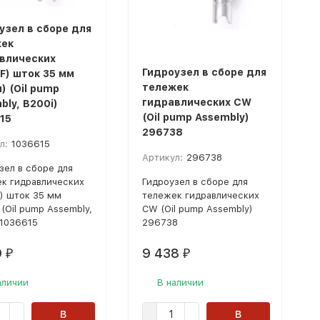
узел в сборе для
ек
влических
Гидроузел в сборе для
F) шток 35 мм
тележек
) (Oil pump
гидравлических CW
bly, B200i)
(Oil pump Assembly)
15
296738
л:
1036615
Артикул:
296738
зел в сборе для
к гидравлических
Гидроузел в сборе для
) шток 35 мм
тележек гидравлических
 (Oil pump Assembly,
CW (Oil pump Assembly)
 1036615
296738
9
9 438
₽
₽
аличии
В наличии
В
В