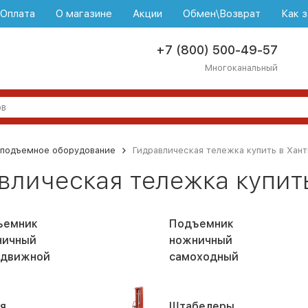
\Оплата
О магазине
Акции
Обмен\Возврат
Как з
+7 (800) 500-49-57
Многоканальный
оподъемное оборудование
Гидравлическая тележка купить в Хан
влическая тележка купит
ъемник
Подъемник
ничный
ножничный
едвижной
самоходный
я
Штабелеры