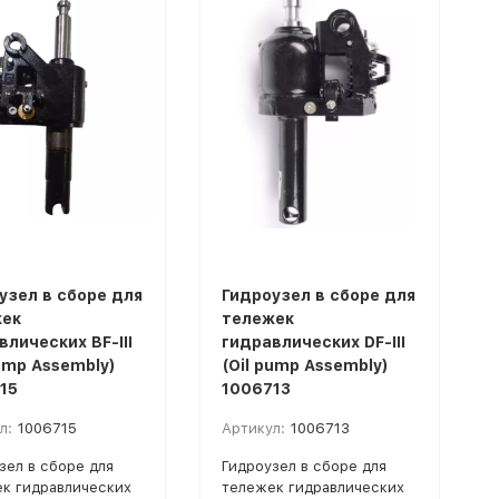
узел в сборе для
Гидроузел в сборе для
ек
тележек
влических BF-III
гидравлических DF-III
pump Assembly)
(Oil pump Assembly)
15
1006713
л:
1006715
Артикул:
1006713
зел в сборе для
Гидроузел в сборе для
к гидравлических
тележек гидравлических