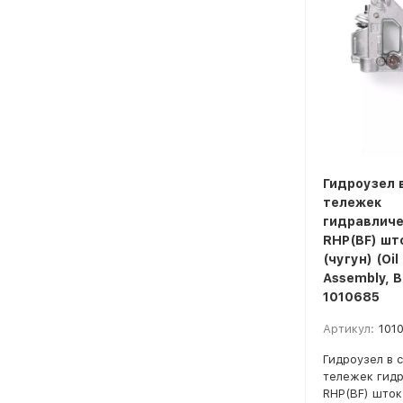
Гидроузел 
тележек
гидравличе
RHP(BF) што
(чугун) (Oi
Assembly, B
1010685
Артикул:
101
Гидроузел в 
тележек гидр
RHP(BF) шток