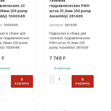
ек
тележек
влических JC
гидравлических PWH
28мм (Oil pump
шток 31,5мм (Oil pump
bly) 1000049
Assembly) 261439
л:
1000049
Артикул:
261439
зел в сборе для
Гидроузел в сборе для
к гидравлических
тележек гидравлических
к 28мм (Oil pump
PWH шток 31,5мм (Oil
ly) 1000049
pump Assembly) 261439
1
7 749
₽
₽
аличии
В наличии
В
В
корзину
корзину