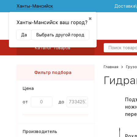
Ханты-Мансийск
Доставка
✖
Ханты-Мансийск ваш город?
Да
Выбрать другой город
Каталог товаров
Главная
Груз
Фильтр подбора
Гидра
Цена
Под
от
до
нож
пер
Производитель
Рохл