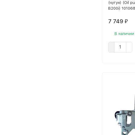
(чугун) (Oil 
B200i) 10106
7 749
₽
В наличии