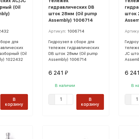
ских AC/JC
тележек
тележ
рный (Oil
гидравлических DB
гидра
bly)
шток 28мм (Oil pump
шток 
Assembly) 1006714
Assem
2432
Артикул:
1006714
Артику
сборе для
Гидроузел в сборе для
Гидроу
авлических
тележек гидравлических
тележе
азборный (Oil
DB шток 28мм (Oil pump
JC што
y) 1022432
Assembly) 1006714
Assemb
6 241
6 24
₽
В наличии
В н
В
В
корзину
корзину