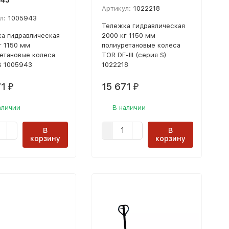
43
Артикул:
1022218
л:
1005943
Тележка гидравлическая
а гидравлическая
2000 кг 1150 мм
г 1150 мм
полиуретановые колеса
етановые колеса
TOR DF-III (серия S)
B 1005943
1022218
71
15 671
₽
₽
аличии
В наличии
В
В
корзину
корзину