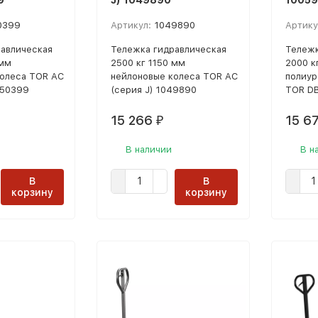
9
J) 1049890
10059
0399
Артикул:
1049890
Артику
авлическая
Тележка гидравлическая
Тележк
 мм
2500 кг 1150 мм
2000 к
олеса TOR AC
нейлоновые колеса TOR AC
полиур
050399
(серия J) 1049890
TOR D
15 266
15 6
₽
В наличии
В н
В
В
корзину
корзину