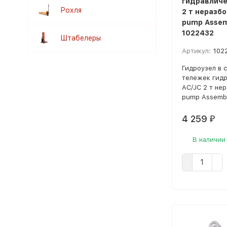
гидравличе
Рохля
2 т неразбо
pump Assem
1022432
Штабелеры
Артикул:
102
Гидроузел в 
тележек гидр
AC/JC 2 т нер
pump Assembl
4 259
₽
В наличии