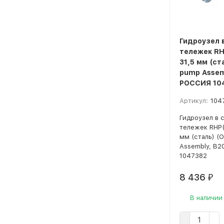
Гидроузел 
тележек RH
31,5 мм (ста
pump Assem
РОССИЯ 10
Артикул:
104
Гидроузел в 
тележек RHP(
мм (сталь) (O
Assembly, B2
1047382
8 436
₽
В наличии