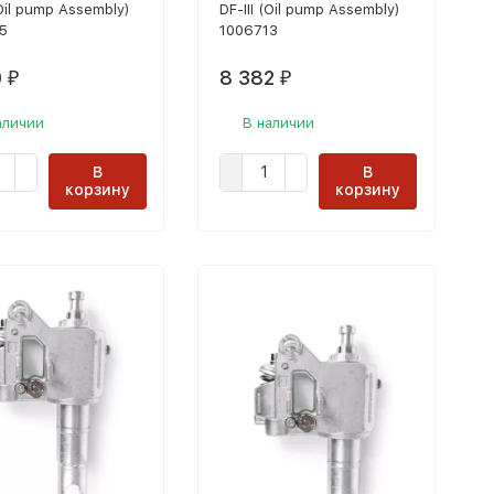
(Oil pump Assembly)
DF-III (Oil pump Assembly)
5
1006713
0
8 382
₽
₽
аличии
В наличии
В
В
корзину
корзину