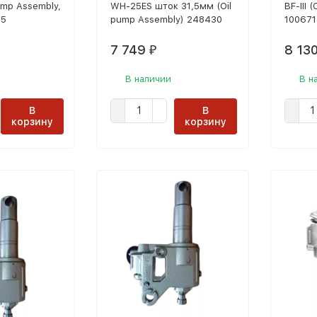
pump Assembly,
WH-25ES шток 31,5мм (Oil
BF-III 
85
pump Assembly) 248430
100671
7 749
8 13
₽
В наличии
В н
В
В
корзину
корзину