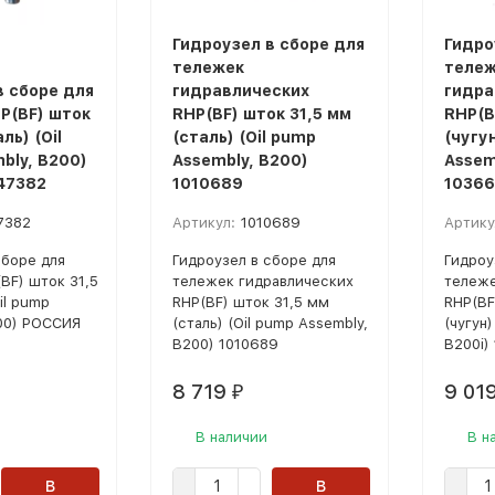
Гидроузел в сборе для
Гидро
тележек
тележ
в сборе для
гидравлических
гидра
P(BF) шток
RHP(BF) шток 31,5 мм
RHP(B
ль) (Oil
(сталь) (Oil pump
(чугун
bly, B200)
Assembly, B200)
Assem
47382
1010689
10366
7382
Артикул:
1010689
Артику
сборе для
Гидроузел в сборе для
Гидроу
BF) шток 31,5
тележек гидравлических
тележе
il pump
RHP(BF) шток 31,5 мм
RHP(BF
00) РОССИЯ
(сталь) (Oil pump Assembly,
(чугун)
B200) 1010689
B200i)
8 719
9 01
₽
В наличии
В н
В
В