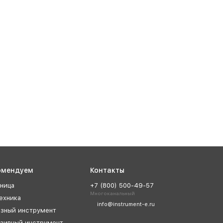
омендуем
Контакты
ница
+7 (800) 500-49-57
Многоканальный
ехника
info@instrument-e.ru
зный инструмент
зивный инструмент