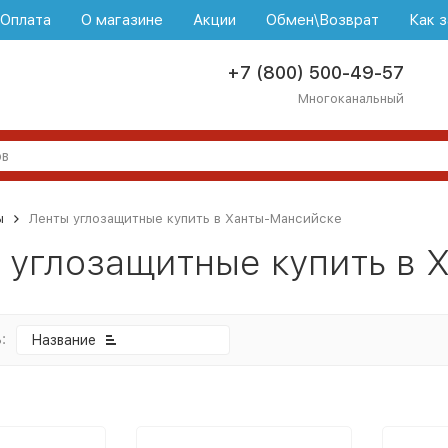
\Оплата
О магазине
Акции
Обмен\Возврат
Как з
+7 (800) 500-49-57
Многоканальный
ы
Ленты углозащитные купить в Ханты-Мансийске
 углозащитные купить в 
:
Название