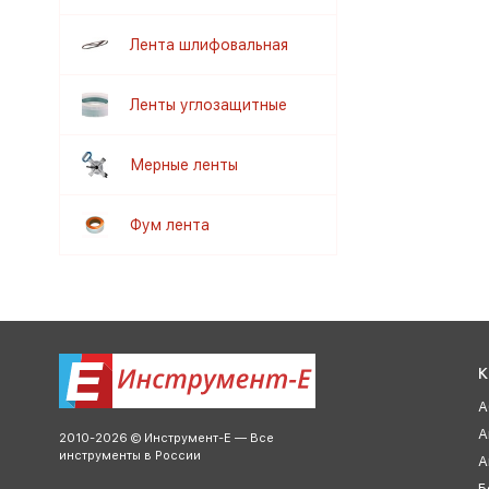
Лента шлифовальная
Ленты углозащитные
Мерные ленты
Фум лента
К
А
А
2010-2026 © Инструмент-Е — Все
инструменты в России
А
Б