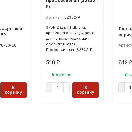
Профессионал (32332-
P)
Артикул:
32332-P
ЗУБР 2 шт, ППШ, 3 м,
озащитные
Ленты
противоскользящая лента
ТЕР
серия
для направляющих шин
самоклеящаяся,
70-50-50
Артику
Профессионал (32332-P)
510
812
₽
₽
В наличии
В н
В
В
корзину
корзину