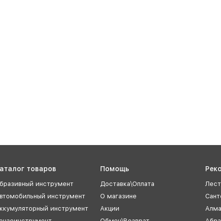
аталог товаров
Помощь
Рек
бразивный инструмент
Доставка\Оплата
Лест
втомобильный инструмент
О магазине
Сант
ккумуляторный инструмент
Акции
Алма
ензоинструмент
Обмен\Возврат
Абра