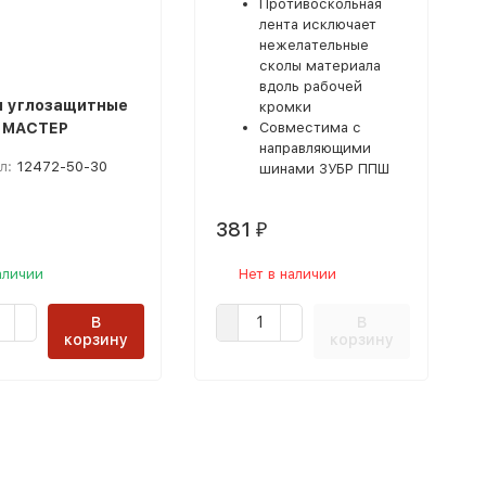
Противоскольная
лента исключает
нежелательные
сколы материала
вдоль рабочей
 углозащитные
кромки
 МАСТЕР
Совместима с
направляющими
л:
12472-50-30
шинами ЗУБР ППШ
381
₽
аличии
Нет в наличии
В
В
корзину
корзину