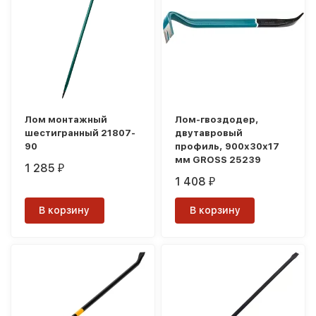
Лом монтажный
Лом-гвоздодер,
шестигранный 21807-
двутавровый
90
профиль, 900х30х17
мм GROSS 25239
1 285
₽
1 408
₽
В корзину
В корзину