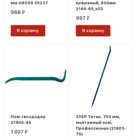
мм GROSS 25237
крашеный, 600мм
2164-60_z03
968
₽
997
₽
В корзину
В корзину
Лом-гвоздодер
ЗУБР Титан, 750 мм,
21900-45
монтажный лом,
Профессионал (21803-
1 007
₽
75)