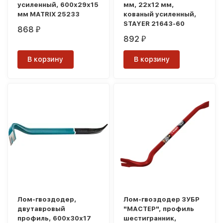
усиленный, 600х29х15
мм, 22х12 мм,
мм MATRIX 25233
кованый усиленный,
STAYER 21643-60
868
₽
892
₽
В корзину
В корзину
Лом-гвоздодер,
Лом-гвоздодер ЗУБР
двутавровый
"МАСТЕР", профиль
профиль, 600х30х17
шестигранник,