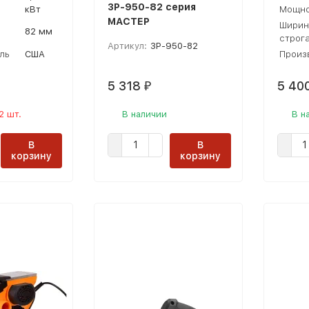
ЗР-950-82 серия
кВт
Мощно
МАСТЕР
Ширин
82 мм
строг
Артикул:
ЗР-950-82
ль
США
Произ
5 318
5 40
₽
2 шт.
В наличии
В н
В
В
корзину
корзину