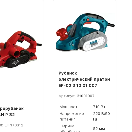
Рубанок
электрический Кратон
EP-02 3 10 01 007
Артикул:
31001007
Мощность
710 Вт
рорубанок
Напряжение
220 В/50
CH Р 82
питания
Гц
л:
LIT178312
Ширина
82 мм
обработки