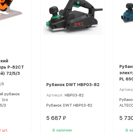
ский
Рубан
хрь Р-82СТ
элект
й) 72/5/3
PL 65
/3
Рубанок DWT HBP03-82
Артику
й рубанок
Артикул:
HBP03-82
 (со
Рубано
5/3
Рубанок DWT HBP03-82
ALTECO
5 687
5 73
₽
1 шт.
В наличии
В н