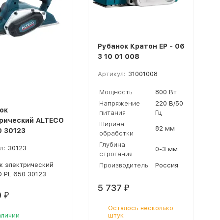
Рубанок Кратон EP - 06
3 10 01 008
Артикул:
31001008
Мощность
800 Вт
Напряжение
220 В/50
ок
питания
Гц
рический ALTECO
Ширина
82 мм
0 30123
обработки
Глубина
л:
30123
0-3 мм
строгания
к электрический
Производитель
Россия
 PL 650 30123
5 737
₽
0
₽
Осталось несколько
аличии
штук