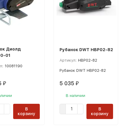
ок Диолд
Рубанок DWT HBP02-82
0-01
Артикул:
HBP02-82
л:
10081190
Рубанок DWT HBP02-82
5
5 035
₽
₽
аличии
В наличии
В
В
корзину
корзину