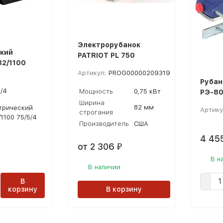
Электрорубанок
кий
PATRIOT PL 750
82/1100
Артикул:
PROG00000209319
Рубан
5/4
Мощность
0,75 кВт
РЭ-80
Ширина
82 мм
трический
Артику
строгания
1100 75/5/4
Производитель
США
4 45
от 2 306
₽
В н
В наличии
В
корзину
В корзину