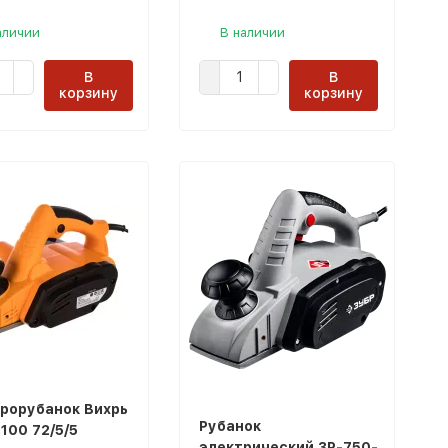
аличии
В наличии
В
В
корзину
корзину
рорубанок Вихрь
Рубанок
100 72/5/5
электрический ЗР-750-