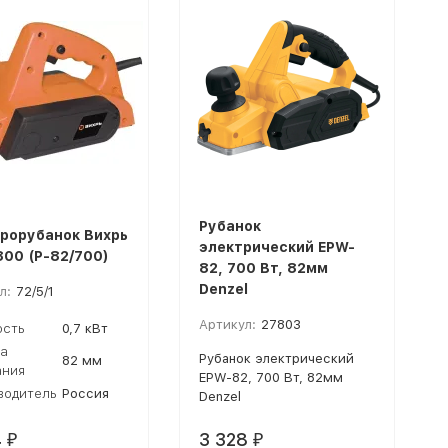
Рубанок
рорубанок Вихрь
электрический EPW-
800 (Р-82/700)
82, 700 Вт, 82мм
Denzel
л:
72/5/1
Артикул:
27803
сть
0,7 кВт
а
Рубанок электрический
82 мм
ания
EPW-82, 700 Вт, 82мм
водитель
Россия
Denzel
4
3 328
₽
₽