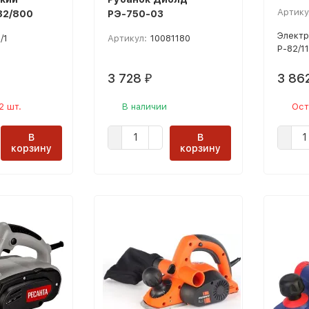
Артику
82/800
РЭ-750-03
Электр
/1
Артикул:
10081180
Р-82/11
3 728
3 86
₽
2 шт.
В наличии
Ост
В
В
корзину
корзину