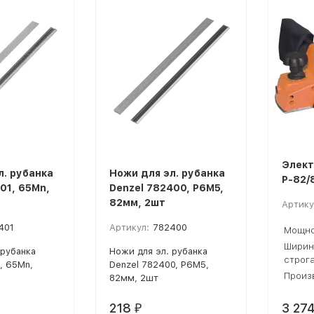
покупателей
Элект
л. рубанка
Ножи для эл. рубанка
Р-82/
01, 65Mn,
Denzel 782400, Р6М5,
82мм, 2шт
Артику
401
Артикул:
782400
Мощно
Ширин
 рубанка
Ножи для эл. рубанка
строг
, 65Mn,
Denzel 782400, Р6М5,
Произ
82мм, 2шт
218
3 27
₽