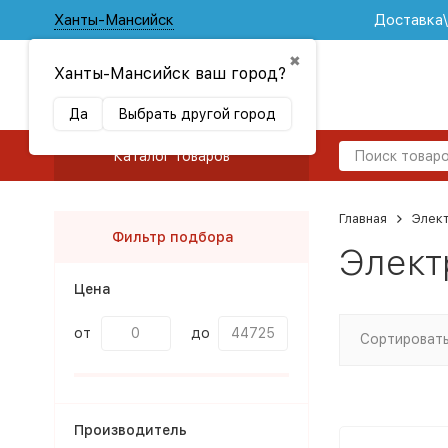
Ханты-Мансийск
Доставка
✖
Ханты-Мансийск ваш город?
Да
Выбрать другой город
Каталог товаров
Главная
Элек
Фильтр подбора
Элект
Цена
от
до
Сортировать
Производитель