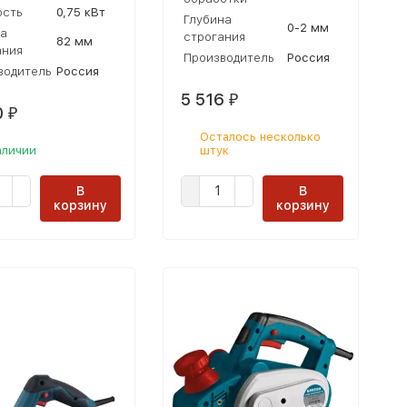
сть
0,75 кВт
Глубина
0-2 мм
а
строгания
82 мм
ания
Производитель
Россия
водитель
Россия
5 516
₽
0
₽
Осталось несколько
аличии
штук
В
В
корзину
корзину