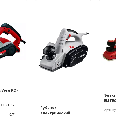
dVerg RD-
Элект
ELITE
D-P71-82
Рубанок
Артику
электрический
0,71