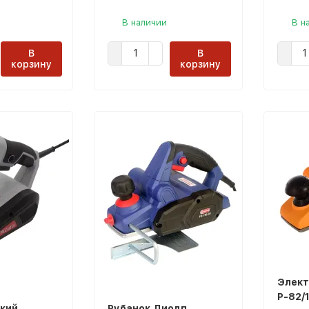
В наличии
В н
В
В
корзину
корзину
Элект
Р-82/1
кий
Рубанок Диолд