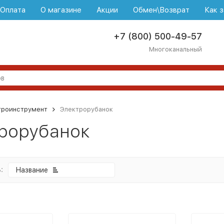
\Оплата
О магазине
Акции
Обмен\Возврат
Как з
+7 (800) 500-49-57
Многоканальный
троинструмент
Электрорубанок
рорубанок
:
Название