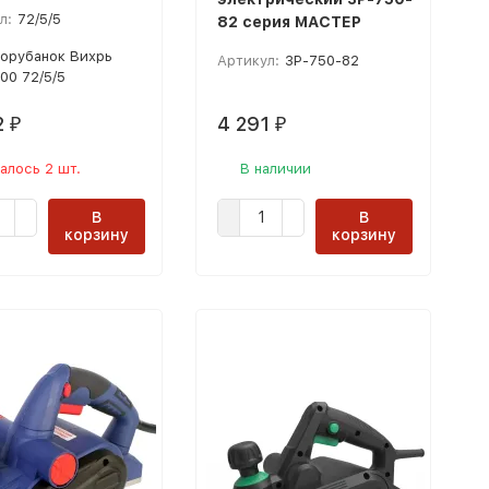
л:
72/5/5
82 серия МАСТЕР
орубанок Вихрь
Артикул:
ЗР-750-82
00 72/5/5
2
4 291
₽
₽
алось 2 шт.
В наличии
В
В
корзину
корзину