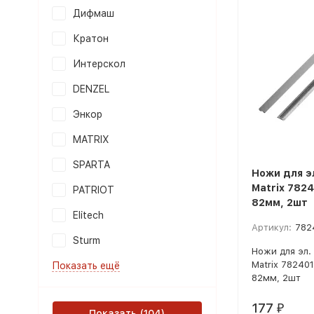
Дифмаш
Кратон
Интерскол
DENZEL
Энкор
MATRIX
SPARTA
Ножи для э
Matrix 7824
PATRIOT
82мм, 2шт
Elitech
Артикул:
782
Sturm
Ножи для эл.
Matrix 782401
Показать ещё
82мм, 2шт
177
₽
Показать