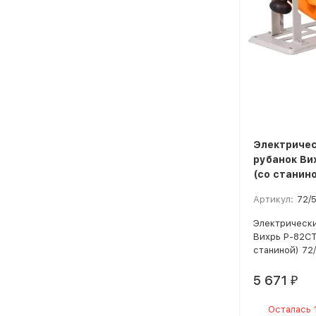
Электриче
рубанок Ви
(со станино
Артикул:
72/5
Электрически
Вихрь Р-82СТ
станиной) 72/
5 671
₽
Осталась 