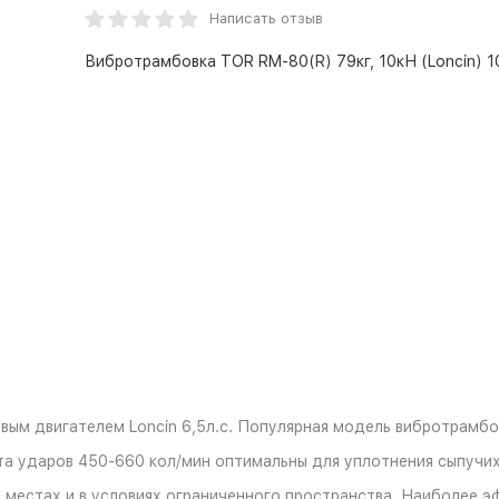
Написать отзыв
Вибротрамбовка TOR RM-80(R) 79кг, 10кН (Loncin) 
ым двигателем Loncin 6,5л.с. Популярная модель вибротрамбов
а ударов 450-660 кол/мин оптимальны для уплотнения сыпучих 
 местах и в условиях ограниченного пространства. Наиболее э