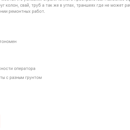
 колон, свай, труб а так же в углах, траншеях где не может р
нии ремонтных работ.
втономен
сности оператора
ты с разным грунтом