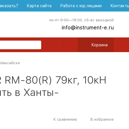
аказать?
Карта сайта
Работа с юр.лицами
Контакт
пн-пт 9:00—18:00, сб-вс выходной
info@instrument-e.ru
Корзина
-Мансийске
RM-80(R) 79кг, 10кН
ить в Ханты-
К сравнению
В избранное