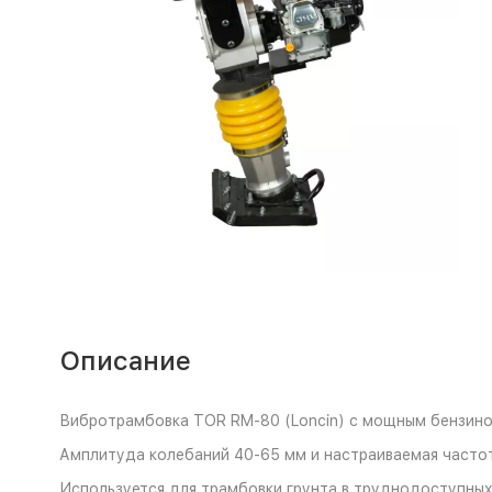
Описание
Вибротрамбовка TOR RM-80 (Loncin) с мощным бензинов
Амплитуда колебаний 40-65 мм и настраиваемая частот
Используется для трамбовки грунта в труднодоступных