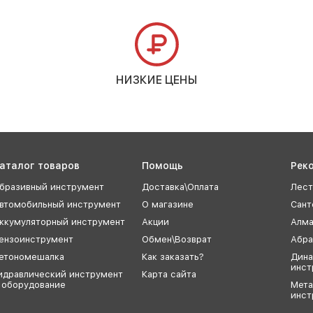
НИЗКИЕ ЦЕНЫ
аталог товаров
Помощь
Рек
бразивный инструмент
Доставка\Оплата
Лест
втомобильный инструмент
О магазине
Сант
ккумуляторный инструмент
Акции
Алма
ензоинструмент
Обмен\Возврат
Абра
етономешалка
Как заказать?
Дина
инст
идравлический инструмент
Карта сайта
 оборудование
Мет
инст