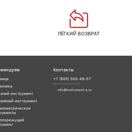
ЛЁГКИЙ ВОЗВРАТ
омендуем
Контакты
ница
+7 (800) 500-49-57
Многоканальный
ехника
info@instrument-e.ru
зный инструмент
зивный инструмент
мометрические
рументы
аллорежущий
румент