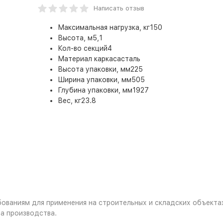
Написать отзыв
Максимальная нагрузка, кг
150
Высота, м
5,1
Кол-во секций
4
Материал каркаса
сталь
Высота упаковки, мм
225
Ширина упаковки, мм
505
Глубина упаковки, мм
1927
Вес, кг
23.8
ваниям для применения на строительных и складских объектах
а производства.