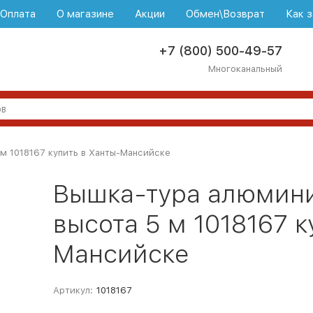
\Оплата
О магазине
Акции
Обмен\Возврат
Как з
+7 (800) 500-49-57
Многоканальный
м 1018167 купить в Ханты-Мансийске
Вышка-тура алюмини
высота 5 м 1018167 к
Мансийске
Артикул:
1018167