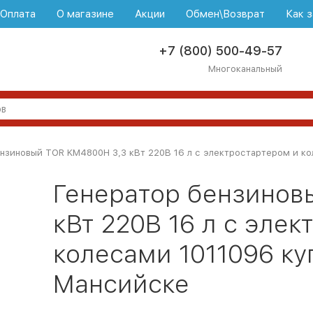
\Оплата
О магазине
Акции
Обмен\Возврат
Как з
+7 (800) 500-49-57
Многоканальный
нзиновый TOR KM4800H 3,3 кВт 220В 16 л с электростартером и ко
Генератор бензинов
кВт 220В 16 л с элек
колесами 1011096 ку
Мансийске