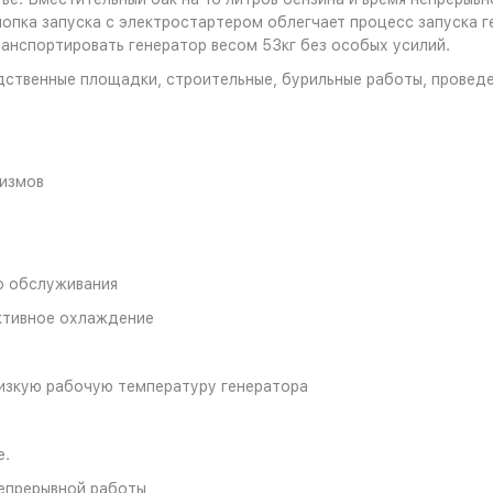
опка запуска с электростартером облегчает процесс запуска 
ранспортировать генератор весом 53кг без особых усилий.
дственные площадки, строительные, бурильные работы, провед
низмов
о обслуживания
ктивное охлаждение
изкую рабочую температуру генератора
е.
непрерывной работы