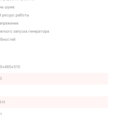
ень шума
 ресурс работы
напряжение
гкого запуска генератора
ебностей
0х460х510
0
а
-H
т