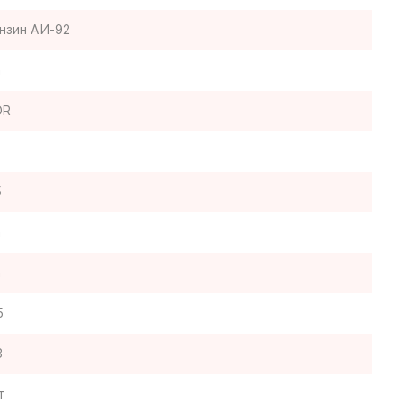
нзин АИ-92
а
OR
5
а
а
5
3
т