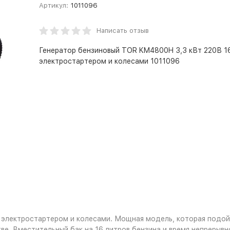
Артикул:
1011096
Написать отзыв
Генератор бензиновый TOR KM4800H 3,3 кВт 220В 16
электростартером и колесами 1011096
электростартером и колесами. Мощная модель, которая подойд
тве. Вместительный бак на 16 литров бензина и время непреры