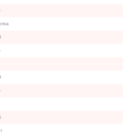
5
опка
3
5
а
3
6
а
5
т