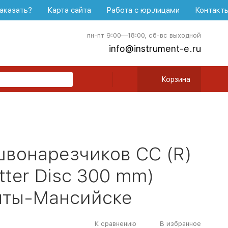
аказать?
Карта сайта
Работа с юр.лицами
Контакт
пн-пт 9:00—18:00, сб-вс выходной
info@instrument-e.ru
Корзина
швонарезчиков СС (R)
tter Disc 300 mm)
анты-Мансийске
К сравнению
В избранное