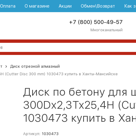
\Оплата
О магазине
Акции
Обмен\Возврат
Как з
+7 (800) 500-49-57
Многоканальный
т
Диск отрезной алмазный
4H (Cutter Disc 300 mm) 1030473 купить в Ханты-Мансийске
Диск по бетону для 
300Dx2,3Tx25,4H (Cu
1030473 купить в Х
Артикул:
1030473