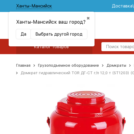
Ханты-Мансийск
Доставка
✖
Ханты-Мансийск ваш город?
Да
Выбрать другой город
Каталог товаров
Главная
Грузоподъемное оборудование
Домкраты
Домкрат гидравлический TOR ДГ-CT г/п 12,0 т (ST1203) (