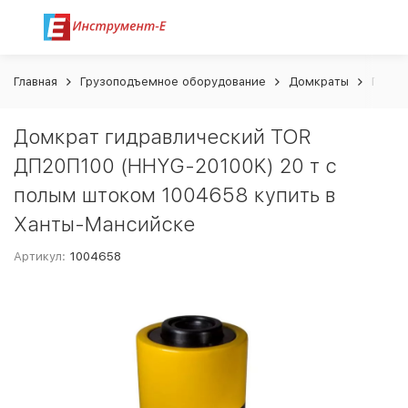
Главная
Грузоподъемное оборудование
Домкраты
Гидра
Домкрат гидравлический TOR
ДП20П100 (HHYG-20100K) 20 т с
полым штоком 1004658 купить в
Ханты-Мансийске
Артикул:
1004658