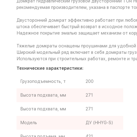
Домкрат гидравлический грузовой двусторонний TOR H
рекомендуемая производителем, указана в паспорте то
Двусторонний домкрат эффективно работает при любом
штока обеспечивает быстрый возврат в исходное полож
Надежное покрытие эмалью защищает механизм от кор
Тяжелые домкраты оснащены проушинами для удобной 
Широкий модельный ряд включает в себя домкраты гру
Используются при строительных работах, ремонте и тра
Технические характеристики:
Грузоподъемность, т
200
Высота подхвата, мм
271
Высота подхвата, мм
271
Модель
ДУ (HHYG-S)
Высота подъема, мм
421