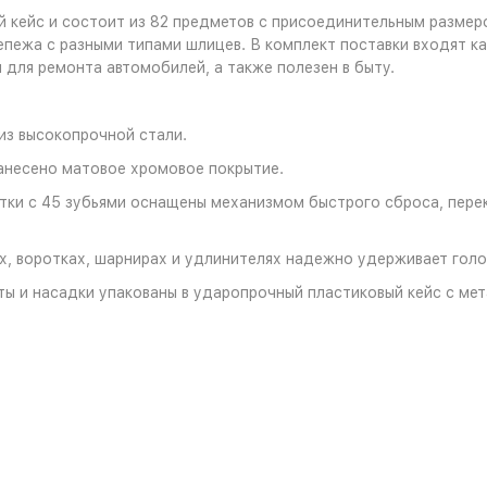
кейс и состоит из 82 предметов с присоединительным размером
пежа с разными типами шлицев. В комплект поставки входят к
для ремонта автомобилей, а также полезен в быту.
из высокопрочной стали.
анесено матовое хромовое покрытие.
ки с 45 зубьями оснащены механизмом быстрого сброса, пере
, воротках, шарнирах и удлинителях надежно удерживает голо
ы и насадки упакованы в ударопрочный пластиковый кейс с ме