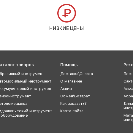
НИЗКИЕ ЦЕНЫ
аталог товаров
Помощь
Рек
бразивный инструмент
Доставка\Оплата
Лест
втомобильный инструмент
О магазине
Сант
ккумуляторный инструмент
Акции
Алма
ензоинструмент
Обмен\Возврат
Абра
етономешалка
Как заказать?
Дина
инст
идравлический инструмент
Карта сайта
 оборудование
Мет
инст