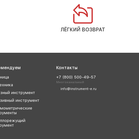
ЛЁГКИЙ ВОЗВРАТ
омендуем
Контакты
ница
+7 (800) 500-49-57
Многоканальный
ехника
info@instrument-e.ru
зный инструмент
зивный инструмент
мометрические
рументы
аллорежущий
румент