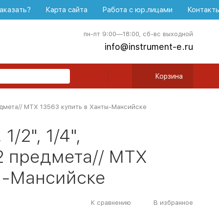
аказать?
Карта сайта
Работа с юр.лицами
Контакт
пн-пт 9:00—18:00, сб-вс выходной
info@instrument-e.ru
Корзина
редмета// MTX 13563 купить в Ханты-Мансийске
/2", 1/4",
2 предмета// MTX
ы-Мансийске
К сравнению
В избранное