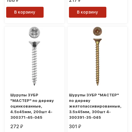
188
217
₽
₽
В корзину
В корзину
Шурупы ЗУБР
Шурупы ЗУБР "МАСТЕР"
"МАСТЕР" по дереву
по дереву
оцинкованные,
желтопассивированные,
4.5x45мм, 200шт 4-
3.5x45мм, 300шт 4-
300371-45-045
300391-35-045
272
301
₽
₽