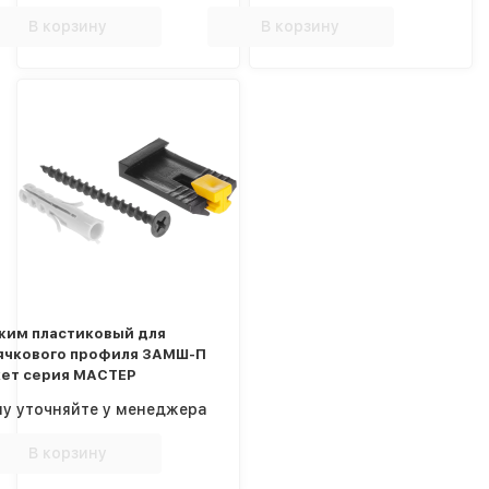
В корзину
В корзину
жим пластиковый для
ячкового профиля ЗАМШ-П
кет серия МАСТЕР
ну уточняйте у менеджера
В корзину