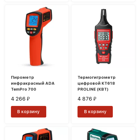
Пирометр
Термогигрометр
инфракрасный ADA
цифровой КТ618
TemPro 700
PROLINE (КВТ)
4 266
4 876
₽
₽
В корзину
В корзину