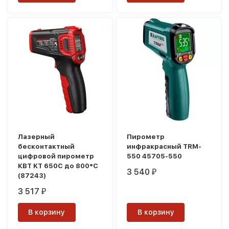
Лазерный
Пирометр
бесконтактный
инфракрасный TRM-
цифровой пирометр
550 45705-550
КВТ KT 650C до 800°C
3 540
₽
(87243)
3 517
₽
В корзину
В корзину