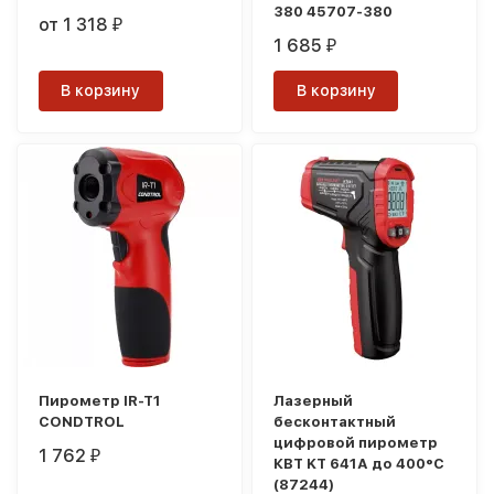
380 45707-380
от 1 318
₽
1 685
₽
В корзину
В корзину
Пирометр IR-T1
Лазерный
CONDTROL
бесконтактный
цифровой пирометр
1 762
₽
КВТ KT 641А до 400°C
(87244)