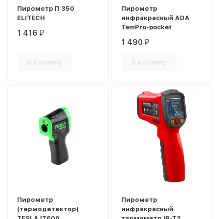
Пирометр П 350
Пирометр
ELITECH
инфракрасный ADA
TemPro-pocket
1 416
₽
1 490
₽
В корзину
В корзину
Пирометр
Пирометр
(термодетектор)
инфракрасный
TESLA IT600
термометр IR-T2