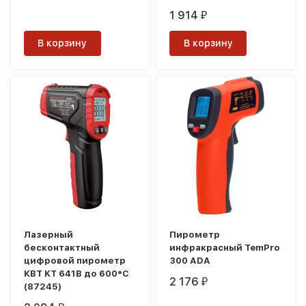
1 914
₽
В корзину
В корзину
Лазерный
Пирометр
бесконтактный
инфракрасный TemPro
цифровой пирометр
300 ADA
КВТ KT 641B до 600°C
2 176
₽
(87245)