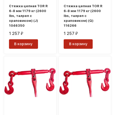
Стяжка цепная TOR R
Стяжка цепная TOR R
6-8 мм 1179 кг (2600
6-8 мм 1179 кг (2600
lbs, талреп с
lbs, талреп с
храповиком) (J)
храповиком) (Q)
1046350
116266
1 257
1 257
₽
₽
В корзину
В корзину