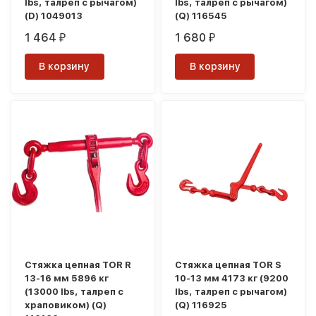
lbs, талреп с рычагом)
lbs, талреп с рычагом)
(D) 1049013
(Q) 116545
1 464
1 680
₽
₽
В корзину
В корзину
Стяжка цепная TOR R
Стяжка цепная TOR S
13-16 мм 5896 кг
10-13 мм 4173 кг (9200
(13000 lbs, талреп с
lbs, талреп с рычагом)
храповиком) (Q)
(Q) 116925